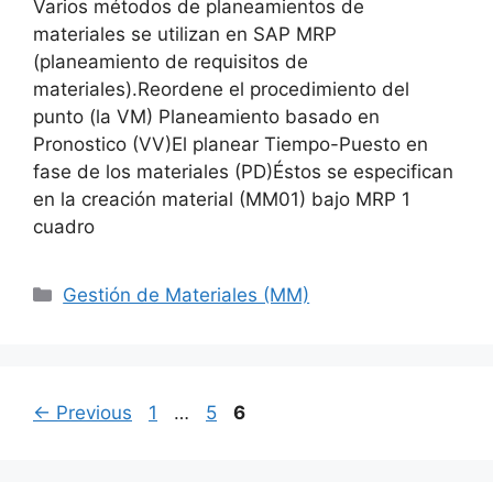
Varios métodos de planeamientos de
materiales se utilizan en SAP MRP
(planeamiento de requisitos de
materiales).Reordene el procedimiento del
punto (la VM) Planeamiento basado en
Pronostico (VV)El planear Tiempo-Puesto en
fase de los materiales (PD)Éstos se especifican
en la creación material (MM01) bajo MRP 1
cuadro
Categories
Gestión de Materiales (MM)
Page
Page
Page
←
Previous
1
…
5
6