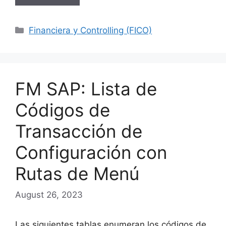
Categories
Financiera y Controlling (FICO)
FM SAP: Lista de
Códigos de
Transacción de
Configuración con
Rutas de Menú
August 26, 2023
Las siguientes tablas enumeran los códigos de