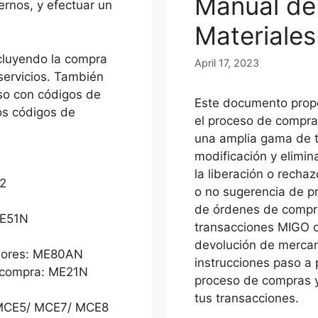
Manual de
ernos, y efectuar un
Materiale
cluyendo la compra
April 17, 2023
 servicios. También
so con códigos de
Este documento propo
os códigos de
el proceso de compr
una amplia gama de t
modificación y elimin
la liberación o recha
12
o no sugerencia de pr
de órdenes de compra,
ME51N
transacciones MIGO c
devolución de mercanc
edores: ME80AN
instrucciones paso a 
 compra: ME21N
proceso de compras y 
tus transacciones.
 MCE5/ MCE7/ MCE8