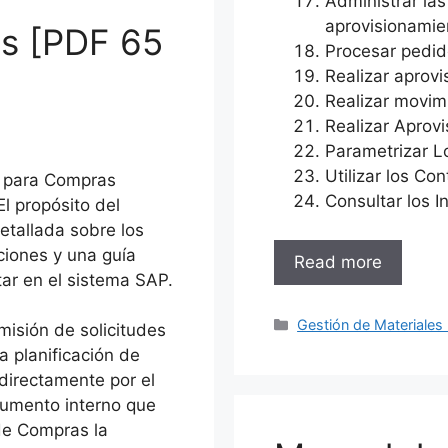
Administrar las
aprovisionamie
s [PDF 65
Procesar pedid
Realizar aprov
Realizar movim
Realizar Aprov
Parametrizar L
Utilizar los Co
o para Compras
Consultar los I
l propósito del
etallada sobre los
ciones y una guía
Read more
tar en el sistema SAP.
Categories
Gestión de Materiales
isión de solicitudes
 planificación de
directamente por el
cumento interno que
 de Compras la