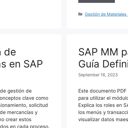
Categories
Gestión de Materiales
n de
SAP MM pa
as en SAP
Guía Defin
September 16, 2023
 de gestión de
Este documento PDF 
conceptos clave como
para utilizar el módu
sionamiento, solicitud
Explica los roles en 
 de mercancías y
los menús y transacci
mo crear estos
visualizar datos maes
ados en cada proceso.