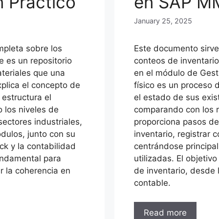
 Práctico
en SAP M
January 25, 2025
pleta sobre los
Este documento sirve
 es un repositorio
conteos de inventari
ateriales que una
en el módulo de Gest
plica el concepto de
físico es un proceso 
estructura el
el estado de sus exis
 los niveles de
comparando con los r
sectores industriales,
proporciona pasos de
ódulos, junto con su
inventario, registrar 
ck y la contabilidad
centrándose principa
fundamental para
utilizadas. El objetiv
r la coherencia en
de inventario, desde 
contable.
Read more