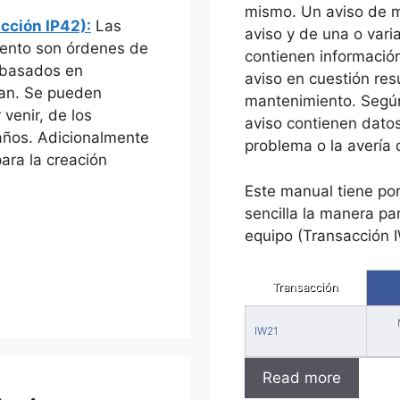
mismo. Un aviso de 
acción IP42):
Las
aviso y de una o vari
iento son órdenes de
contienen información 
 basados en
aviso en cuestión res
lan. Se pueden
mantenimiento. Según 
venir, de los
aviso contienen dato
 años. Adicionalmente
problema o la avería q
ara la creación
Este manual tiene por
sencilla la manera p
equipo (Transacción 
Transacción
IW21
Read more