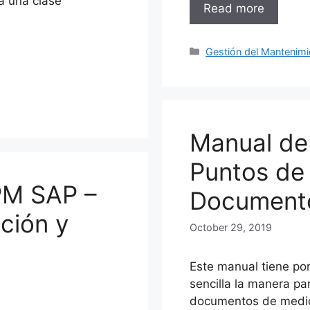
 a una clase
Read more
Categories
Gestión del Mantenimi
Manual de
Puntos de
PM SAP –
Documento
ación y
October 29, 2019
Este manual tiene por
sencilla la manera pa
documentos de medic