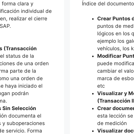
 forma clara y
Índice del documento
ificación individual de
n, realizar el cierre
Crear Puntos 
 SAP.
puntos de medi
lógicos en los 
ejemplo los ga
os (Transacción
vehículos, los 
el status de la
Modificar Pun
ciones de una orden
puede modifica
rma parte de la
cambiar el valo
como una orden de
marca de esbor
e haya iniciado el
etc
engan podrán
Visualizar y M
ema.
(Transacción I
s Sin Selección
Crear documen
ción documenta el
esta lección s
s y suboperaciones
de medición
e servicio. Forma
Visualizar do