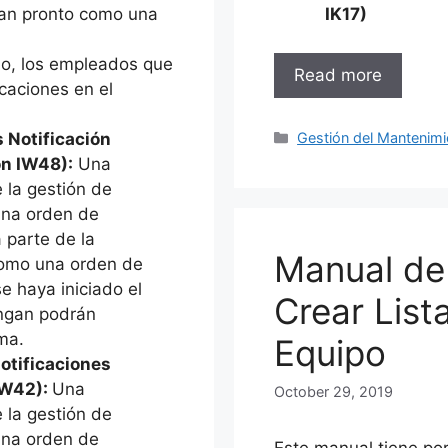
Tan pronto como una
IK17)
ajo, los empleados que
Read more
icaciones en el
Categories
Gestión del Mantenimi
 Notificación
ón IW48):
Una
 la gestión de
una orden de
 parte de la
Manual de
como una orden de
e haya iniciado el
Crear List
engan podrán
ema.
Equipo
notificaciones
IW42):
Una
October 29, 2019
 la gestión de
una orden de
Este manual tiene por