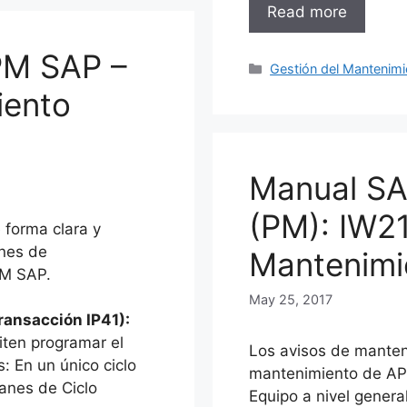
Read more
PM SAP –
Categories
Gestión del Mantenimi
iento
Manual SA
(PM): IW21
 forma clara y
anes de
Mantenimi
PM SAP.
May 25, 2017
Transacción IP41):
ten programar el
Los avisos de manteni
: En un único ciclo
mantenimiento de API
lanes de Ciclo
Equipo a nivel general