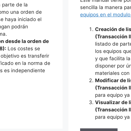
 parte de la
sencilla la manera par
como una orden de
equipos en el modul
e haya iniciado el
engan podrán
Creación de li
ema.
(Transacción I
en desde la orden de
listado de par
8):
Los costes se
los equipos que
objetivo es transferir
y que facilita 
ificado en la norma de
disponer por ún
tes es independiente
materiales con
Modificar de l
(Transacción I
para equipo ya 
Visualizar de 
(Transacción I
para equipo ya 