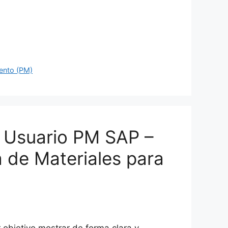
ento (PM)
 Usuario PM SAP –
a de Materiales para
 objetivo mostrar de forma clara y