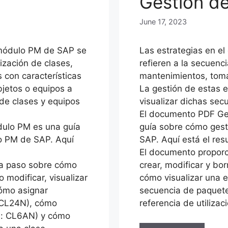
Gestión de
June 17, 2023
 módulo PM de SAP se
Las estrategias en e
lización de clases,
refieren a la secuenc
 con características
mantenimientos, tom
bjetos o equipos a
La gestión de estas e
e de clases y equipos
visualizar dichas sec
El documento PDF Ge
ulo PM es una guía
guía sobre cómo gest
o PM de SAP. Aquí
SAP. Aquí está el re
El documento proporc
 a paso sobre cómo
crear, modificar y bor
 modificar, visualizar
cómo visualizar una e
cómo asignar
secuencia de paquetes
: CL24N), cómo
referencia de utilizac
ón: CL6AN) y cómo