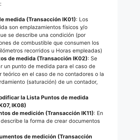
:
de medida (Transacción IK01)
: Los
da son emplazamientos físicos y/o
que se describe una condición (por
lones de combustible que consumen los
kilómetros recorridos u Horas empleadas)
tos de medida (Transacción IK02)
: Se
r un punto de medida para el caso de
r teórico en el caso de no contadores o la
damiento (saturación) de un contador,
odificar la Lista Puntos de medida
K07, IK08)
tos de medición (Transacción IK11)
: En
e describe la forma de crear documentos
cumentos de medición (Transacción