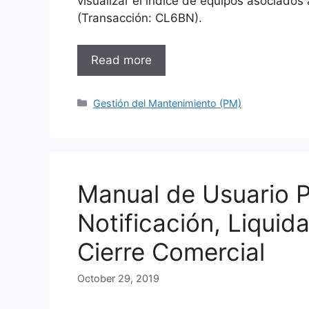
visualizar el índice de equipos asociados
(Transacción: CL6BN).
Read more
Categories
Gestión del Mantenimiento (PM)
Manual de Usuario 
Notificación, Liquid
Cierre Comercial
October 29, 2019