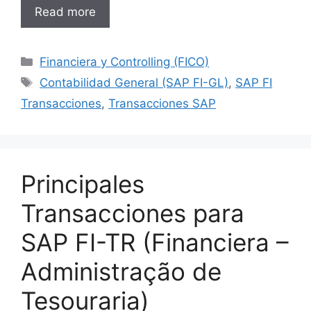
Read more
Categories
Financiera y Controlling (FICO)
Tags
Contabilidad General (SAP FI-GL)
,
SAP FI
Transacciones
,
Transacciones SAP
Principales
Transacciones para
SAP FI-TR (Financiera –
Administração de
Tesouraria)