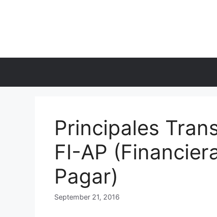
Skip
to
content
Principales Tran
FI-AP (Financier
Pagar)
September 21, 2016