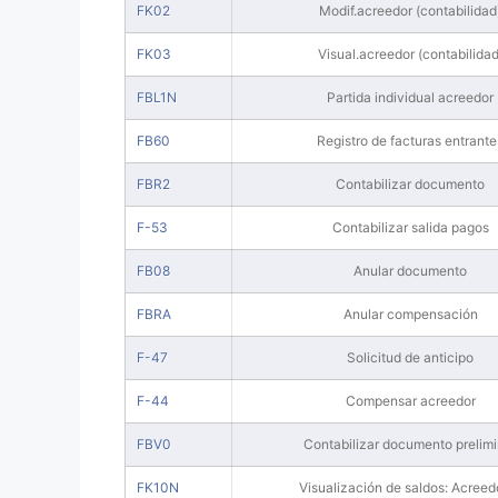
FK02
Modif.acreedor (contabilidad
FK03
Visual.acreedor (contabilidad
FBL1N
Partida individual acreedor
FB60
Registro de facturas entrante
FBR2
Contabilizar documento
F-53
Contabilizar salida pagos
FB08
Anular documento
FBRA
Anular compensación
F-47
Solicitud de anticipo
F-44
Compensar acreedor
FBV0
Contabilizar documento prelimi
FK10N
Visualización de saldos: Acreed