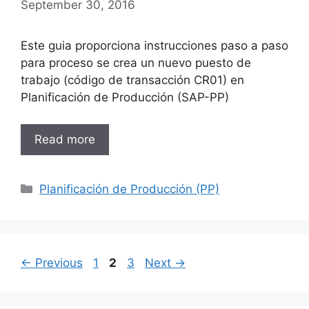
September 30, 2016
Este guia proporciona instrucciones paso a paso
para proceso se crea un nuevo puesto de
trabajo (código de transacción CR01) en
Planificación de Producción (SAP-PP)
Read more
Categories
Planificación de Producción (PP)
Page
Page
Page
←
Previous
1
2
3
Next
→