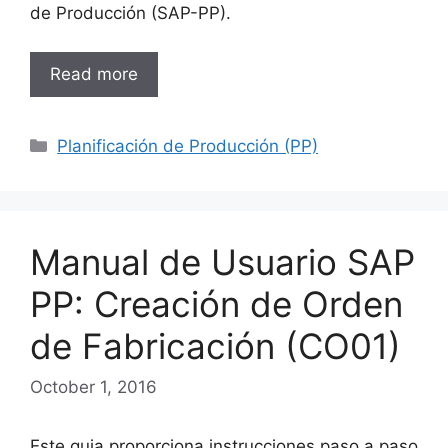
de Producción (SAP-PP).
Read more
Categories
Planificación de Producción (PP)
Manual de Usuario SAP
PP: Creación de Orden
de Fabricación (CO01)
October 1, 2016
Este guia proporciona instrucciones paso a paso