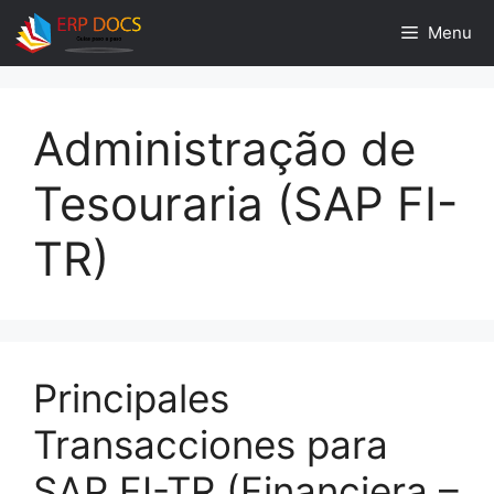
Skip
Menu
to
content
Administração de
Tesouraria (SAP FI-
TR)
Principales
Transacciones para
SAP FI-TR (Financiera –