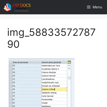
Skip
Menu
to
content
img_58833572787
90