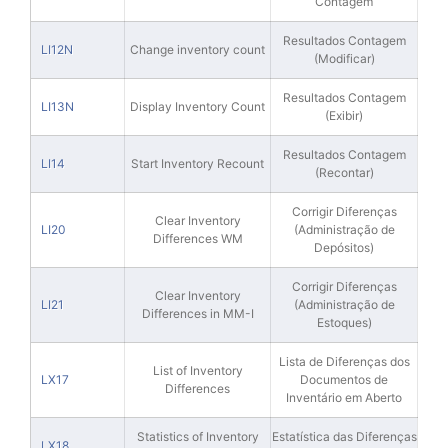
Contagem
Resultados Contagem
LI12N
Change inventory count
(Modificar)
Resultados Contagem
LI13N
Display Inventory Count
(Exibir)
Resultados Contagem
LI14
Start Inventory Recount
(Recontar)
Corrigir Diferenças
Clear Inventory
LI20
(Administração de
Differences WM
Depósitos)
Corrigir Diferenças
Clear Inventory
LI21
(Administração de
Differences in MM-I
Estoques)
Lista de Diferenças dos
List of Inventory
LX17
Documentos de
Differences
Inventário em Aberto
Statistics of Inventory
Estatística das Diferenças
LX18