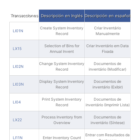
Transacciones
Descripción en Inglés
Descripción en español
Create System Inventory
Criar Inventário
LI01N
Record
Manualmente
Selection of Bins for
Criar Inventário em Data
LX15
Annual Invent
Fixada
Change System Inventory
Documentos de
LI02N
Record
inventário (Modificar)
Display System Inventory
Documentos de
LI03N
Record
inventário (Exibir)
Print System Inventory
Documentos de
LI04
Record
inventário (Imprimir Lista)
Process Inventory from
Documentos de
LX22
Overview
inventário (Síntese)
Entrar com Resultados da
LI11N
Enter Inventory Count