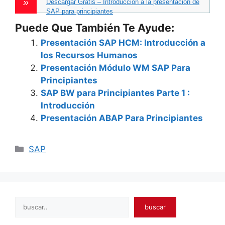
Descargar Gratis – Introducción a la presentación de
SAP para principiantes
Puede Que También Te Ayude:
Presentación SAP HCM: Introducción a
los Recursos Humanos
Presentación Módulo WM SAP Para
Principiantes
SAP BW para Principiantes Parte 1 :
Introducción
Presentación ABAP Para Principiantes
Categories
SAP
Search
buscar