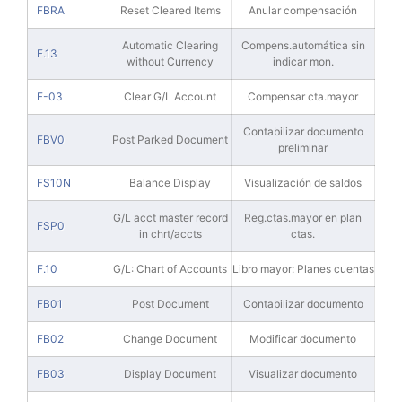
FBRA
Reset Cleared Items
Anular compensación
Automatic Clearing
Compens.automática sin
F.13
without Currency
indicar mon.
F-03
Clear G/L Account
Compensar cta.mayor
Contabilizar documento
FBV0
Post Parked Document
preliminar
FS10N
Balance Display
Visualización de saldos
G/L acct master record
Reg.ctas.mayor en plan
FSP0
in chrt/accts
ctas.
F.10
G/L: Chart of Accounts
Libro mayor: Planes cuentas
FB01
Post Document
Contabilizar documento
FB02
Change Document
Modificar documento
FB03
Display Document
Visualizar documento