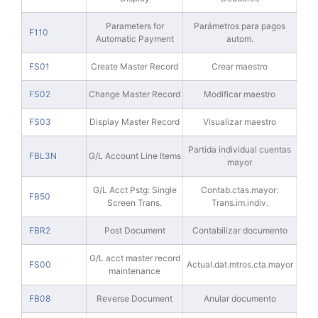
Parameters for
Parámetros para pagos
F110
Automatic Payment
autom.
FS01
Create Master Record
Crear maestro
FS02
Change Master Record
Modificar maestro
FS03
Display Master Record
Visualizar maestro
Partida individual cuentas
FBL3N
G/L Account Line Items
mayor
G/L Acct Pstg: Single
Contab.ctas.mayor:
FB50
Screen Trans.
Trans.im.indiv.
FBR2
Post Document
Contabilizar documento
G/L acct master record
FS00
Actual.dat.mtros.cta.mayor
maintenance
FB08
Reverse Document
Anular documento