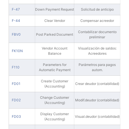
F-47
Down Payment Request
Solicitud de anticipo
F-44
Clear Vendor
Compensar acreedor
Contabilizar documento
FBV0
Post Parked Document
preliminar
Vendor Account
Visualización de saldos:
FK10N
Balance
Acreedores
Parameters for
Parámetros para pagos
F110
Automatic Payment
autom.
Create Customer
FD01
Crear deudor (contabilidad)
(Accounting)
Change Customer
FD02
Modif.deudor (contabilidad)
(Accounting)
Display Customer
FD03
Visual.deudor (contabilidad)
(Accounting)