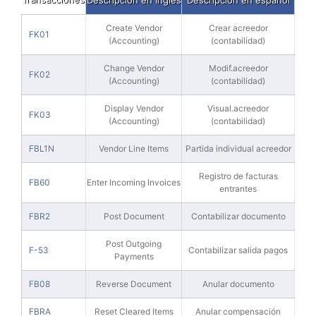
Descripción en Inglés
Descripción en español
Create Vendor
Crear acreedor
FK01
(Accounting)
(contabilidad)
Change Vendor
Modif.acreedor
FK02
(Accounting)
(contabilidad)
Display Vendor
Visual.acreedor
FK03
(Accounting)
(contabilidad)
FBL1N
Vendor Line Items
Partida individual acreedor
Registro de facturas
FB60
Enter Incoming Invoices
entrantes
FBR2
Post Document
Contabilizar documento
Post Outgoing
F-53
Contabilizar salida pagos
Payments
FB08
Reverse Document
Anular documento
FBRA
Reset Cleared Items
Anular compensación