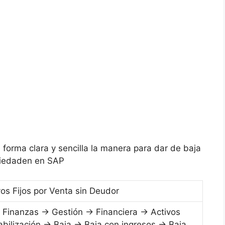
 forma clara y sencilla la manera para dar de baja
ociedaden en SAP
vos Fijos por Venta sin Deudor
Finanzas → Gestión → Financiera → Activos
abilización → Baja → Baja con ingresos → Baja