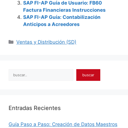
SAP FI-AP Guía de Usuario: FB60
Factura Financieras Instrucciones
SAP FI-AP Guía: Contabilización
Anticipos a Acreedores
Categories
Ventas y Distribución (SD)
Search
buscar
Entradas Recientes
Guía Paso a Paso: Creación de Datos Maestros